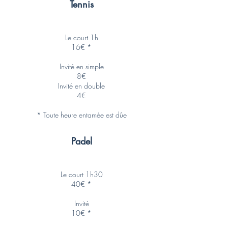
Tennis
Le court 1h
16€ *
Invité en simple
8€
Invité en double
4€
* Toute heure entamée est dûe
Padel
Le court 1h30
40€ *
Invité
10€ *