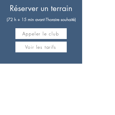
Réserver un terrain
(72 h + 15 min avant l'horaire souhaité)
Appeler le club
Voir les tarifs
Contact
TENNIS CLUB ROQUETTAN (TCR)
Adresse :
1691 avenue de la République
06550 La Roquette Sur Siagne