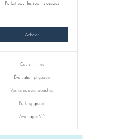
Parfait pour les sportifs assidus
Acheter
Cours illimités
Évaluation physique
Vestiaires avec douches
Parking gratuit
Avantages VIP