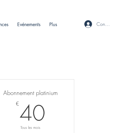
Connecté
ences
Evénements
Plus
Abonnement platinium
40€
40
€
Tous les mois