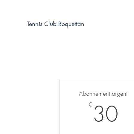
Tennis Club R
oquettan
Abonnement argent
3
30
€